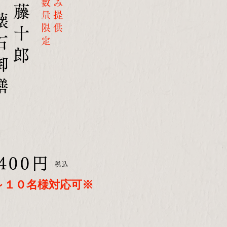
数量限定
昼のみ提供
石御膳
藤十郎
,400円
税込
様～１０名様対応可※