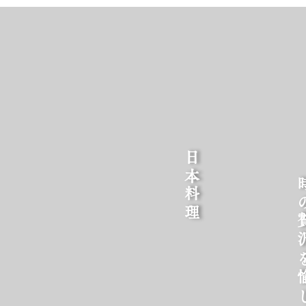
​日本料理
時の贅沢を愉