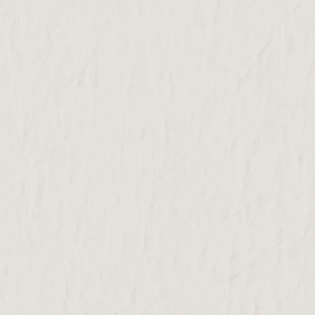
ひつまぶし御膳
南信州牛