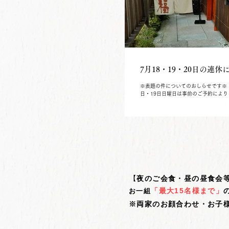
7月18・19・20日の連休
※表題の件についてのおしらせです※ 
日・19日日曜日は事前のご予約によ
状態となっており ご利用不可となって
日（祝日海の日）は若干の空きはござ
しても事前の予約が無いとご利用不可
向として「１か月前からでも土日祝祭
席になる」ことが多々あり「１週間前
日前までに、、、」ご予約可能という
せんので充分ご注意くださいませ ※
約の以前に「空席確認のお問合せ」を
ようお願いします
【
夜のご会食・昼の昼食会
「最大15名様まで」
お一組
※両家のお顔合わせ・お子