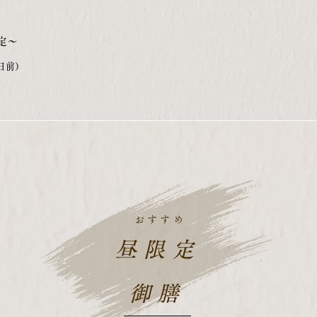
定～
日前）
おすすめ
昼限定
御膳