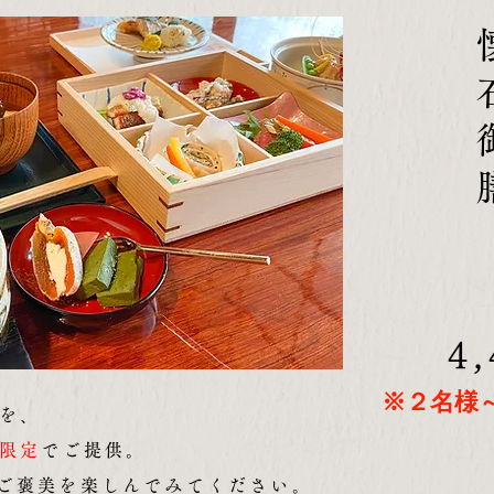
懐
4
​※２名
を
、
限定
でご提供。
のご褒美を楽しんでみてください。