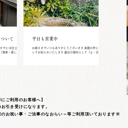
について
平日も営業中
すでに18日土曜
お蔭さまでいつもありがとうございます 表題の件につきま
り「満席・貸し切り」
してお知らせいたします 最近の傾向として「土・日曜日」
おります 20日月曜
のご利用で大変混み合いますので 平日のご利用をおススメ
いますが、いずれに
しております 事前予約がなくても早い時間からでしたらお
となります 最近の傾
席ご用意可能な場合がございます 12：30までのご入店で
日から事前予約で満
終了までごゆっくりできると思いますので、ご利用くださ
までに、、、」「３
いませ 藤十郎
状況が当てはまりま
対策としましては、予
入れてくださいます
等にご利用のお客様へ】
のお引き受けになります。
様のお祝い事・ご法事のなおらい～等ご利用頂いております※