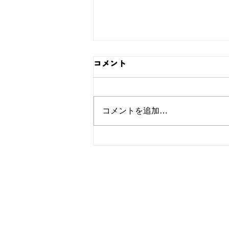
コメント
コメントを追加…
7月18・19・20日の連休につい
て