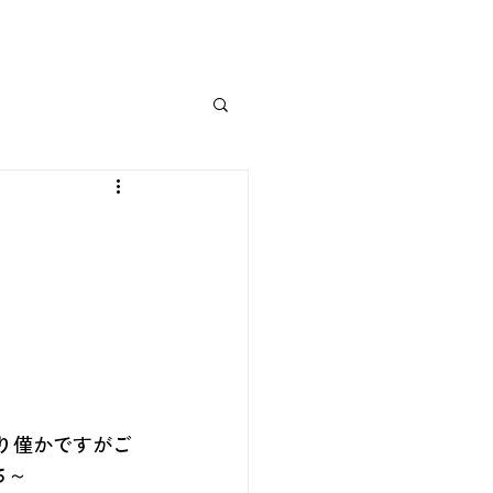
残り僅かですがご
ち～